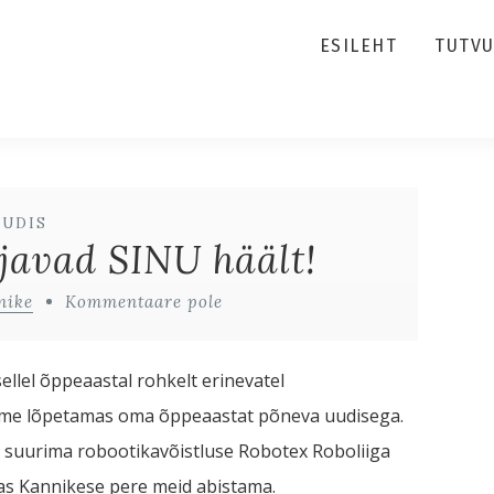
ESILEHT
TUTV
UUDIS
javad SINU häält!
nike
Kommentaare pole
ellel õppeaastal rohkelt erinevatel
oleme lõpetamas oma õppeaastat põneva uudisega.
i suurima robootikavõistluse Robotex Roboliiga
mas Kannikese pere meid abistama.