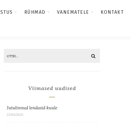
USTUS
RÜHMAD
VANEMATELE
KONTAKT
Viimased uudised
Jutulinnud lendasid kuule
22/06/2026