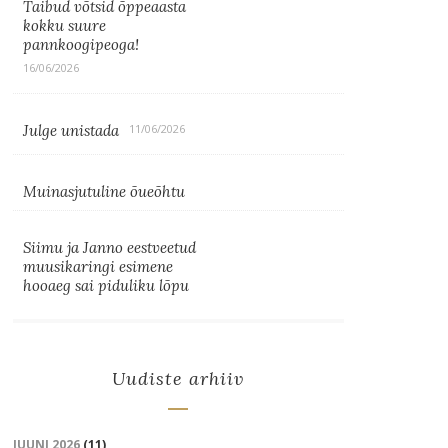
Taibud võtsid õppeaasta
kokku suure
pannkoogipeoga!
16/06/2026
Julge unistada
11/06/2026
Muinasjutuline õueõhtu
Siimu ja Janno eestveetud
muusikaringi esimene
hooaeg sai piduliku lõpu
Uudiste arhiiv
JUUNI 2026
(11)