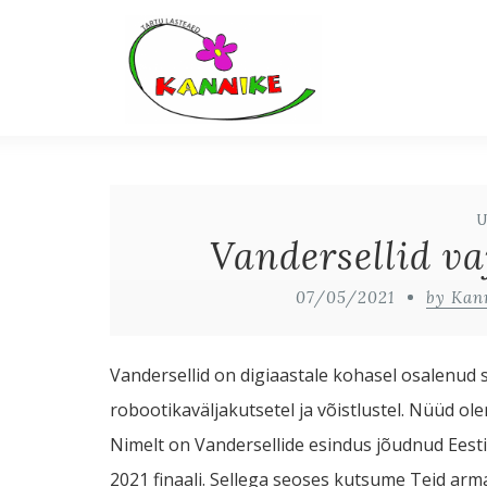
Vandersellid va
07/05/2021
by Kan
Vandersellid on digiaastale kohasel osalenud s
robootikaväljakutsetel ja võistlustel. Nüüd 
Nimelt on Vandersellide esindus jõudnud Eest
2021 finaali. Sellega seoses kutsume Teid ar