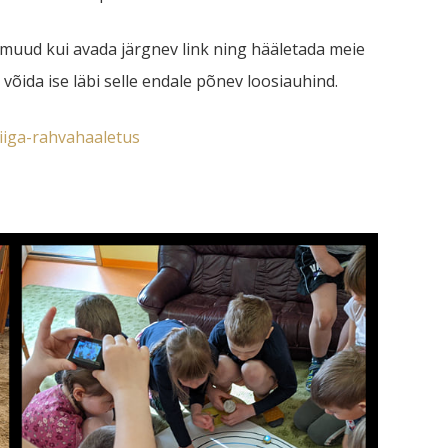
 muud kui avada järgnev link ning hääletada meie
 võida ise läbi selle endale põnev loosiauhind.
liiga-rahvahaaletus