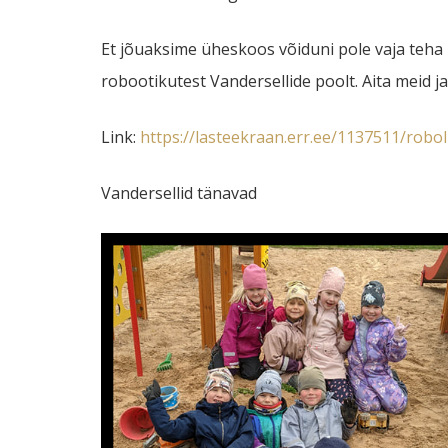
Et jõuaksime üheskoos võiduni pole vaja teha
robootikutest Vandersellide poolt. Aita meid ja
Link:
https://lasteekraan.err.ee/1137511/robo
Vandersellid tänavad