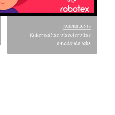
JÄRGMINE UUDIS »
Kukerpallide videotervitus
emadepäevaks