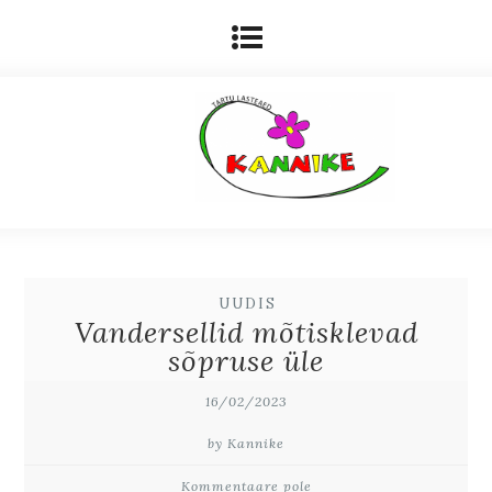
UUDIS
Vandersellid mõtisklevad
sõpruse üle
16/02/2023
by Kannike
Kommentaare pole