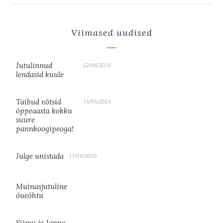
Viimased uudised
Jutulinnud
22/06/2026
lendasid kuule
Taibud võtsid
16/06/2026
õppeaasta kokku
suure
pannkoogipeoga!
Julge unistada
11/06/2026
Muinasjutuline
õueõhtu
Siimu ja Janno