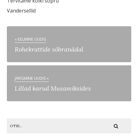
Tervitame kõiki sõpru
Vandersellid
« EELMINE UUDIS
Rohekrattide sõbranädal
JÄRGMINE UUDIS »
Lillad karud Musamiksides