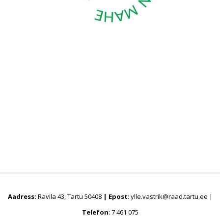
Aadress:
Ravila 43, Tartu 50408
|
Epost
: ylle.vastrik@raad.tartu.ee |
Telefon
: 7 461 075