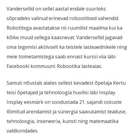
Vandersellid on sellel aastal endale suurteks
sõpradeks valinud erinevad robootilised vahendid.
Robotitega avastatakse nii ruumilist maailma kui ka
kõike muud sellega kaasnevat. Vandersellid jagavad
oma tegemisi aktiivselt ka teistele lasteaednikele ning
meie toimetamistega saab ennast kurssi viia läbi
Facebooki kommuuni: Robootika lasteaias.
Samuti nõustab alates sellest kevadest õpetaja Kertu
teisi õpetajaid ja tehnoloogia huvilisi läbi Insplay.
Insplay eesmärk on soodustada 21. sajandi oskuste
lõimitud arendamist ja sünergia saavutamist teaduse,
tehnoloogia, inseneeria, kunsti ning matemaatika
valdkondades.