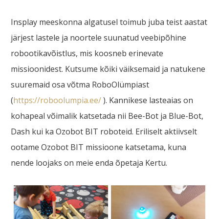
Insplay meeskonna algatusel toimub juba teist aastat
järjest lastele ja noortele suunatud veebipõhine
robootikavõistlus, mis koosneb erinevate
missioonidest. Kutsume kõiki väiksemaid ja natukene
suuremaid osa võtma RoboOlümpiast
(
https://roboolumpia.ee/
). Kannikese lasteaias on
kohapeal võimalik katsetada nii Bee-Bot ja Blue-Bot,
Dash kui ka Ozobot BIT roboteid. Eriliselt aktiivselt
ootame Ozobot BIT missioone katsetama, kuna
nende loojaks on meie enda õpetaja Kertu.