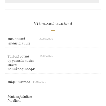
Viimased uudised
Jutulinnud
22/06/2026
lendasid kuule
Taibud võtsid
16/06/2026
õppeaasta kokku
suure
pannkoogipeoga!
Julge unistada
11/06/2026
Muinasjutuline
õueõhtu