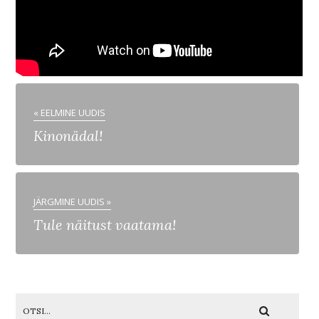
« EELMINE UUDIS
Kinonädal!
JÄRGMINE UUDIS »
Tule näitust vaatama!