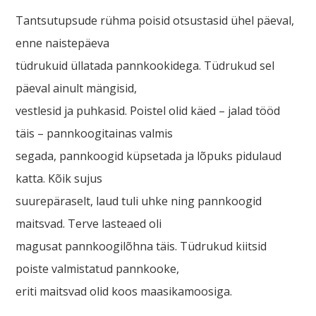
Tantsutupsude rühma poisid otsustasid ühel päeval,
enne naistepäeva
tüdrukuid üllatada pannkookidega. Tüdrukud sel
päeval ainult mängisid,
vestlesid ja puhkasid. Poistel olid käed – jalad tööd
täis – pannkoogitainas valmis
segada, pannkoogid küpsetada ja lõpuks pidulaud
katta. Kõik sujus
suurepäraselt, laud tuli uhke ning pannkoogid
maitsvad. Terve lasteaed oli
magusat pannkoogilõhna täis. Tüdrukud kiitsid
poiste valmistatud pannkooke,
eriti maitsvad olid koos maasikamoosiga.