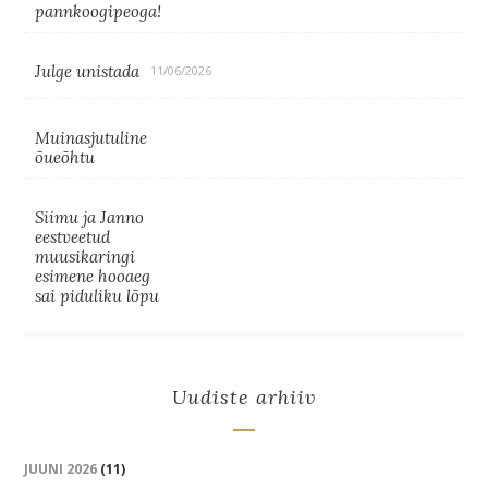
pannkoogipeoga!
Julge unistada
11/06/2026
Muinasjutuline
õueõhtu
Siimu ja Janno
eestveetud
muusikaringi
esimene hooaeg
sai piduliku lõpu
Uudiste arhiiv
JUUNI 2026
(11)