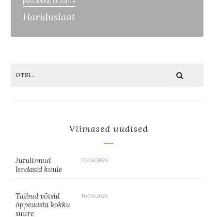
JÄRGMINE UUDIS »
Hariduslaat
Viimased uudised
Jutulinnud
22/06/2026
lendasid kuule
Taibud võtsid
16/06/2026
õppeaasta kokku
suure