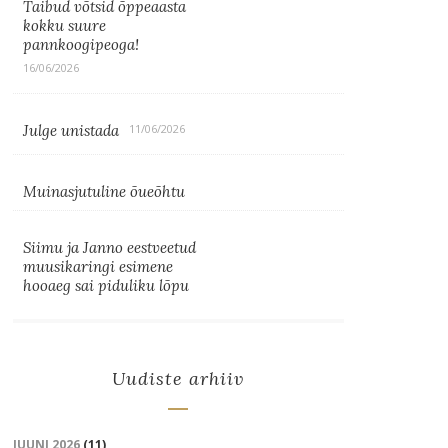
Taibud võtsid õppeaasta
kokku suure
pannkoogipeoga!
16/06/2026
Julge unistada
11/06/2026
Muinasjutuline õueõhtu
Siimu ja Janno eestveetud
muusikaringi esimene
hooaeg sai piduliku lõpu
Uudiste arhiiv
JUUNI 2026
(11)