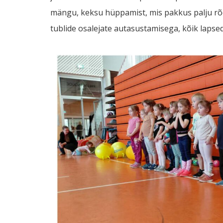
mängu, keksu hüppamist, mis pakkus palju rõ
tublide osalejate autasustamisega, kõik lapsed 