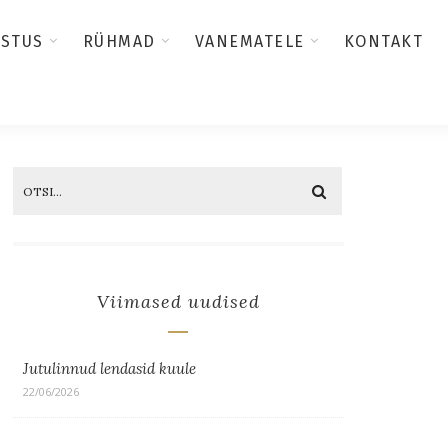
USTUS
RÜHMAD
VANEMATELE
KONTAKT
Viimased uudised
Jutulinnud lendasid kuule
22/06/2026