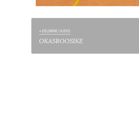
« EELMINE UUDIS
OKASROOSIKE