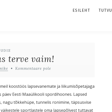
ESILEHT
TUTV
UUDIS
s terve vaim!
nike
Kommentaare pole
li meil koostöös lapsevanemate ja liikumisõpetajaga
äis päev Eesti Maaülikooli spordihoones. Lapsed
s, nagu tõkkehüpe, tunnelis ronimine, täpsusvise
 väikestele sportlastele oma lapsepõlvest tuttavat