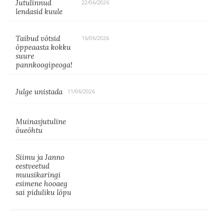
Jutulinnud
22/06/2026
lendasid kuule
Taibud võtsid
16/06/2026
õppeaasta kokku
suure
pannkoogipeoga!
Julge unistada
11/06/2026
Muinasjutuline
õueõhtu
Siimu ja Janno
eestveetud
muusikaringi
esimene hooaeg
sai piduliku lõpu