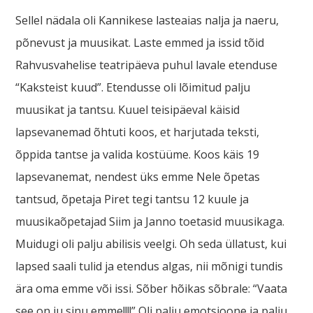
Sellel nädala oli Kannikese lasteaias nalja ja naeru,
põnevust ja muusikat. Laste emmed ja issid tõid
Rahvusvahelise teatripäeva puhul lavale etenduse
“Kaksteist kuud”. Etendusse oli lõimitud palju
muusikat ja tantsu. Kuuel teisipäeval käisid
lapsevanemad õhtuti koos, et harjutada teksti,
õppida tantse ja valida kostüüme. Koos käis 19
lapsevanemat, nendest üks emme Nele õpetas
tantsud, õpetaja Piret tegi tantsu 12 kuule ja
muusikaõpetajad Siim ja Janno toetasid muusikaga.
Muidugi oli palju abilisis veelgi. Oh seda üllatust, kui
lapsed saali tulid ja etendus algas, nii mõnigi tundis
ära oma emme või issi. Sõber hõikas sõbrale: “Vaata
see on ju sinu emme!!!!” Oli palju emotsioone ja palju