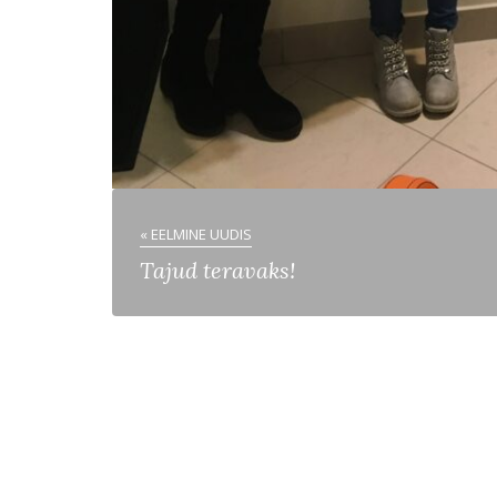
« EELMINE UUDIS
Tajud teravaks!