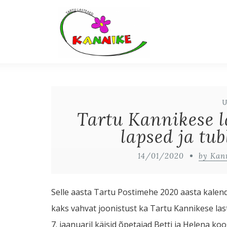
Tartu Kannikese l
lapsed ja tub
14/01/2020
by Kan
Selle aasta Tartu Postimehe 2020 aasta kalendr
kaks vahvat joonistust ka Tartu Kannikese last
7. jaanuaril käisid õpetajad Betti ja Helena k