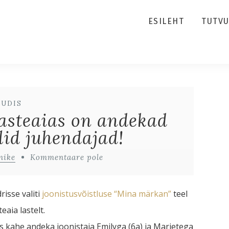
ESILEHT
TUTV
UUDIS
asteaias on andekad
lid juhendajad!
nike
Kommentaare pole
isse valiti
joonistusvõistluse “Mina märkan”
teel
eaia lastelt.
oos kahe andeka joonistaja Emilyga (6a) ja Marietega