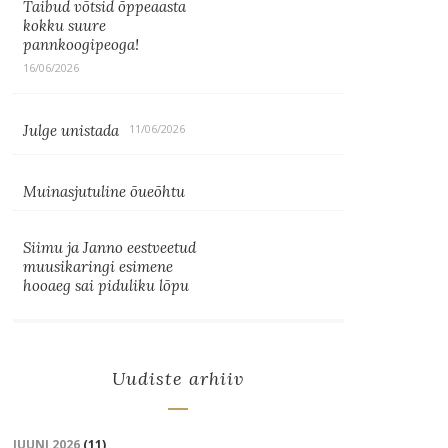
Taibud võtsid õppeaasta
kokku suure
pannkoogipeoga!
16/06/2026
Julge unistada
11/06/2026
Muinasjutuline õueõhtu
Siimu ja Janno eestveetud
muusikaringi esimene
hooaeg sai piduliku lõpu
Uudiste arhiiv
JUUNI 2026
(11)