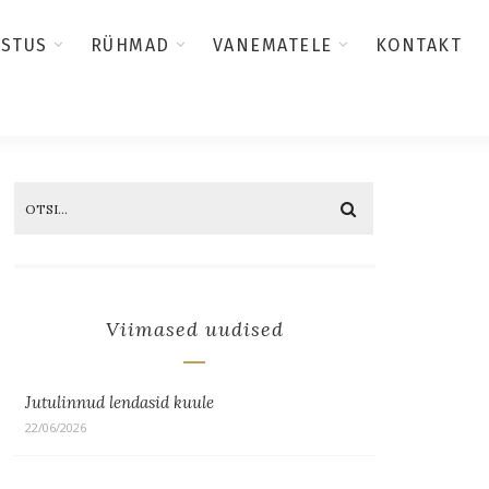
USTUS
RÜHMAD
VANEMATELE
KONTAKT
Viimased uudised
Jutulinnud lendasid kuule
22/06/2026