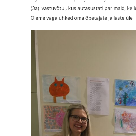
(3a) vastuvõtul, kus autasustati parimaid, kelle
Oleme väga uhked oma õpetajate ja laste üle!