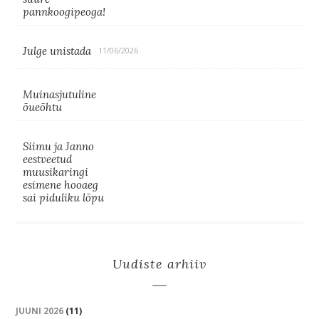
pannkoogipeoga!
Julge unistada
11/06/2026
Muinasjutuline
õueõhtu
Siimu ja Janno
eestveetud
muusikaringi
esimene hooaeg
sai piduliku lõpu
Uudiste arhiiv
JUUNI 2026
(11)