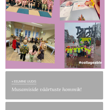
« EELMINE UUDIS
Musamiside väärtuste hommik!