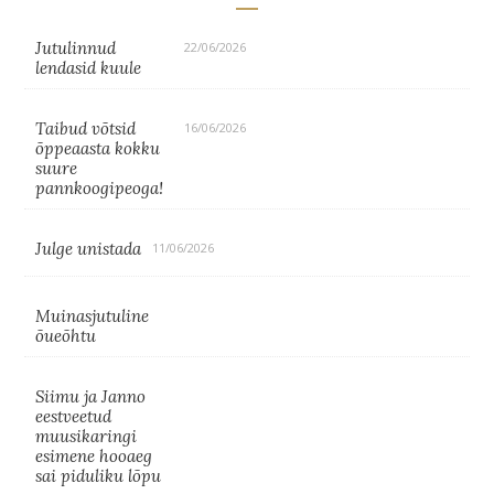
Jutulinnud
22/06/2026
lendasid kuule
Taibud võtsid
16/06/2026
õppeaasta kokku
suure
pannkoogipeoga!
Julge unistada
11/06/2026
Muinasjutuline
õueõhtu
Siimu ja Janno
eestveetud
muusikaringi
esimene hooaeg
sai piduliku lõpu