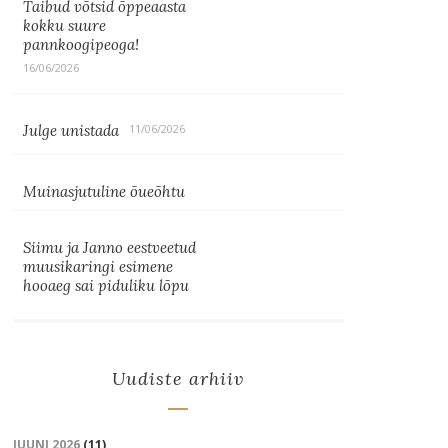
Taibud võtsid õppeaasta
kokku suure
pannkoogipeoga!
16/06/2026
Julge unistada
11/06/2026
Muinasjutuline õueõhtu
Siimu ja Janno eestveetud
muusikaringi esimene
hooaeg sai piduliku lõpu
Uudiste arhiiv
JUUNI 2026
(11)