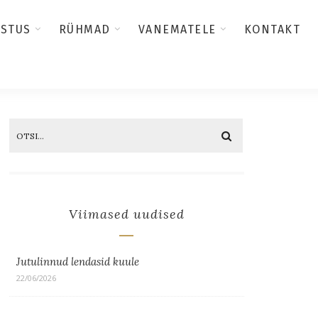
USTUS
RÜHMAD
VANEMATELE
KONTAKT
Viimased uudised
Jutulinnud lendasid kuule
22/06/2026