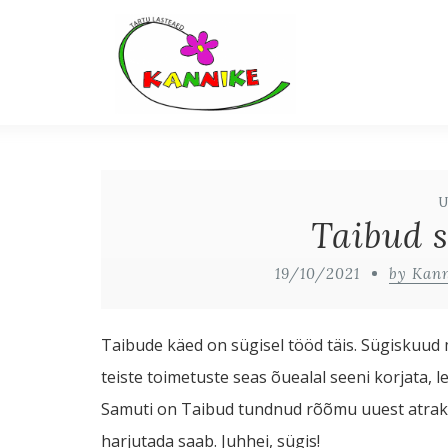
Taibud s
19/10/2021
by Kan
Taibude käed on sügisel tööd täis. Sügiskuud
teiste toimetuste seas õuealal seeni korjata, l
Samuti on Taibud tundnud rõõmu uuest atrakts
harjutada saab. Juhhei, sügis!