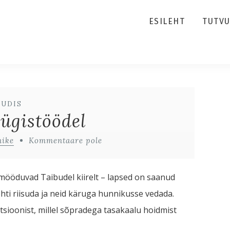
ESILEHT
TUTV
UUDIS
ügistöödel
nike
Kommentaare pole
 mööduvad Taibudel kiirelt – lapsed on saanud
ehti riisuda ja neid käruga hunnikusse vedada.
ioonist, millel sõpradega tasakaalu hoidmist