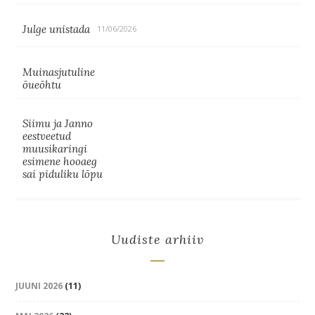
Julge unistada
11/06/2026
Muinasjutuline
õueõhtu
Siimu ja Janno
eestveetud
muusikaringi
esimene hooaeg
sai piduliku lõpu
Uudiste arhiiv
JUUNI 2026
(11)