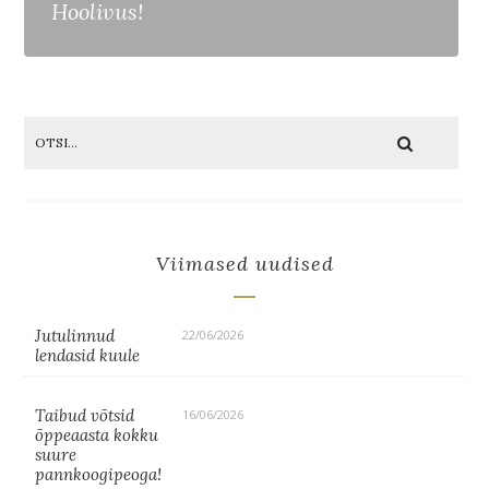
Hoolivus!
Viimased uudised
Jutulinnud
22/06/2026
lendasid kuule
Taibud võtsid
16/06/2026
õppeaasta kokku
suure
pannkoogipeoga!