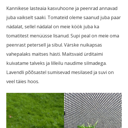
Kannikese lasteaia kasvuhoone ja peenrad annavad
juba vaikselt saaki. Tomateid oleme saanud juba paar
nädalat, sellel nädalal on meie köök juba ka
tomatitest menüüsse lisanud. Supi peal on meie oma
peenrast petersell ja sibul. Värske nuikapsas
vahepalaks maitses hästi. Maitsvaid ürditaimi
kuivatame talveks ja lilleilu naudime silmadega.
Lavendli põõsastel sumisevad mesilased ja suvi on
veel täies hoos.