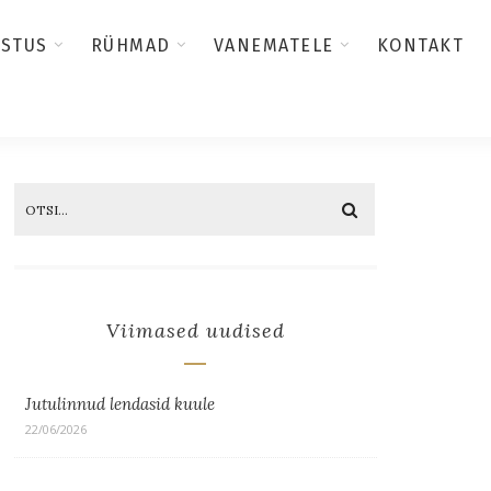
USTUS
RÜHMAD
VANEMATELE
KONTAKT
Viimased uudised
Jutulinnud lendasid kuule
22/06/2026