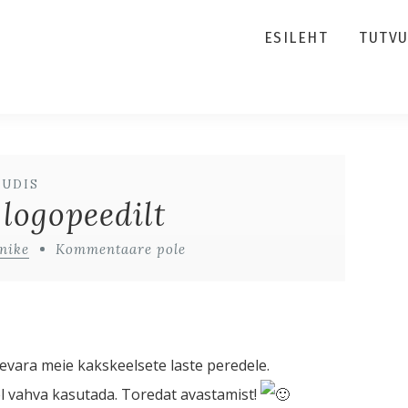
ESILEHT
TUTV
UUDIS
logopeedilt
nike
Kommentaare pole
pevara meie kakskeelsete laste peredele.
el vahva kasutada. Toredat avastamist!