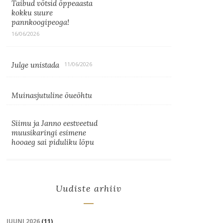
Taibud võtsid õppeaasta
kokku suure
pannkoogipeoga!
16/06/2026
Julge unistada
11/06/2026
Muinasjutuline õueõhtu
Siimu ja Janno eestveetud
muusikaringi esimene
hooaeg sai piduliku lõpu
Uudiste arhiiv
JUUNI 2026
(11)