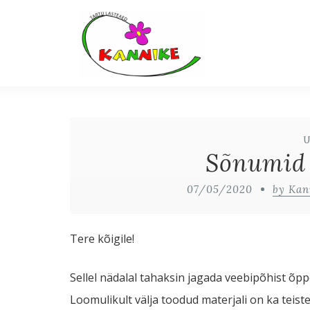
Sõnumid 
07/05/2020
by Kan
Tere kõigile!
Sellel nädalal tahaksin jagada veebipõhist õp
Loomulikult välja toodud materjali on ka teist