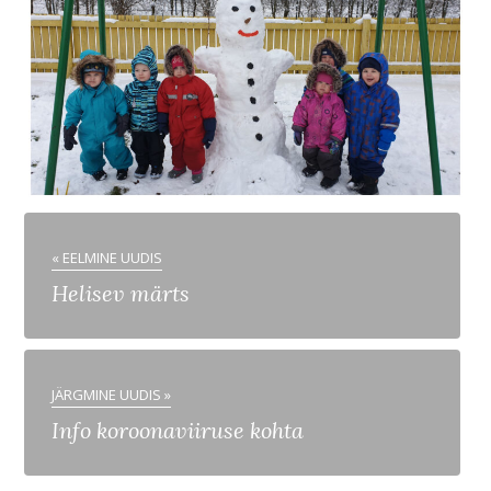
« EELMINE UUDIS
Helisev märts
JÄRGMINE UUDIS »
Info koroonaviiruse kohta