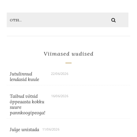
Viimased uudised
Jutulinnud
22/06/2026
lendasid kuule
Taibud võtsid
16/06/2026
õppeaasta kokku
suure
pannkoogipeoga!
Julge unistada
11/06/2026