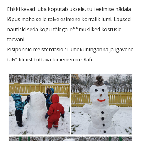
Ehkki kevad juba koputab uksele, tuli eelmise nädala
lõpus maha selle talve esimene korralik lumi. Lapsed
nautisid seda kogu täiega, rõõmukilked kostusid
taevani.
Pisipõnnid meisterdasid “Lumekuninganna ja igavene
talv” filmist tuttava lumememm Olafi.