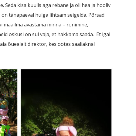
. Seda kisa kuulis aga rebane ja oli hea ja hooliv
a on tänapäeval hulga lihtsam seigelda. Põrsad
ui maailma avastama minna – ronimine,
eid oskusi on sul vaja, et hakkama saada. Et igal
eaia õuealalt direktor, kes ootas saaliaknal