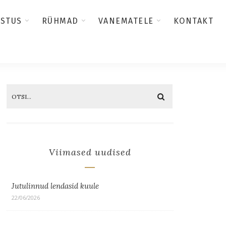
USTUS
RÜHMAD
VANEMATELE
KONTAKT
Viimased uudised
Jutulinnud lendasid kuule
22/06/2026