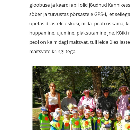
gloobuse ja kaardi abil olid jõudnud Kannikesse
sõber ja tutvustas põrsastele GPS-i, et selleg
õpetasid lastele oskusi, mida peab oskama, k
hüppamine, ujumine, plaksutamine jne. Kõiki n
peol on ka midagi maitsvat, tuli leida üles last
maitsvate kringlitega.