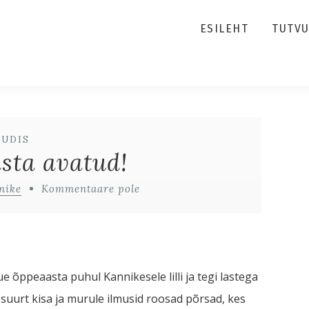
ESILEHT
TUTV
UUDIS
sta avatud!
nike
Kommentaare pole
ue õppeaasta puhul Kannikesele lilli ja tegi lastega
suurt kisa ja murule ilmusid roosad põrsad, kes