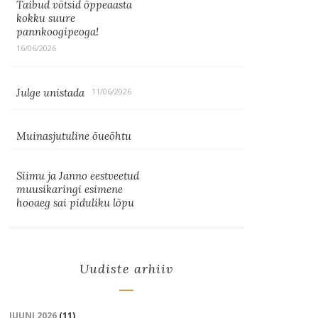
Taibud võtsid õppeaasta
kokku suure
pannkoogipeoga!
16/06/2026
Julge unistada
11/06/2026
Muinasjutuline õueõhtu
Siimu ja Janno eestveetud
muusikaringi esimene
hooaeg sai piduliku lõpu
Uudiste arhiiv
JUUNI 2026
(11)