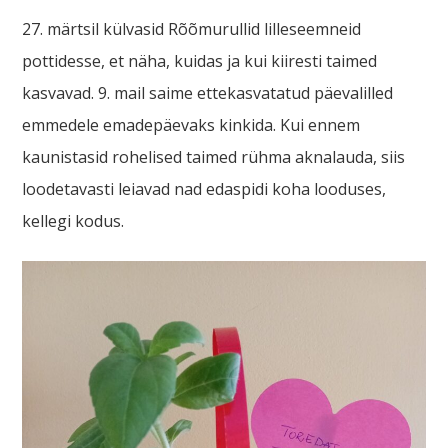
27. märtsil külvasid Rõõmurullid lilleseemneid
pottidesse, et näha, kuidas ja kui kiiresti taimed
kasvavad. 9. mail saime ettekasvatatud päevalilled
emmedele emadepäevaks kinkida. Kui ennem
kaunistasid rohelised taimed rühma aknalauda, siis
loodetavasti leiavad nad edaspidi koha looduses,
kellegi kodus.