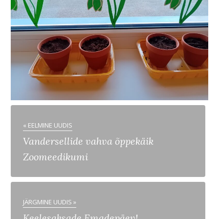
« EELMINE UUDIS
Vandersellide vahva õppekäik
Zoomeedikumi
JÄRGMINE UUDIS »
Keelesaksade Emadepäev!