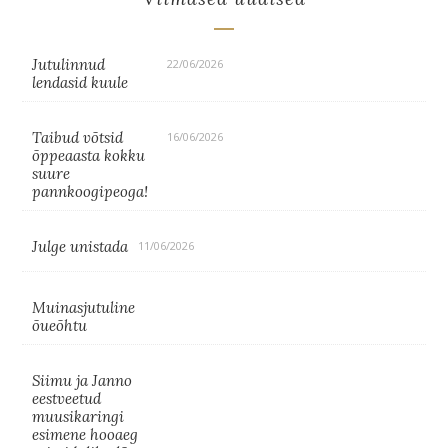
Jutulinnud
22/06/2026
lendasid kuule
Taibud võtsid
16/06/2026
õppeaasta kokku
suure
pannkoogipeoga!
Julge unistada
11/06/2026
Muinasjutuline
õueõhtu
Siimu ja Janno
eestveetud
muusikaringi
esimene hooaeg