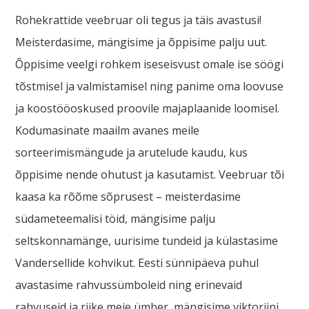
Rohekrattide veebruar oli tegus ja täis avastusi!
Meisterdasime, mängisime ja õppisime palju uut.
Õppisime veelgi rohkem iseseisvust omale ise söögi
tõstmisel ja valmistamisel ning panime oma loovuse
ja koostööoskused proovile majaplaanide loomisel.
Kodumasinate maailm avanes meile
sorteerimismängude ja arutelude kaudu, kus
õppisime nende ohutust ja kasutamist. Veebruar tõi
kaasa ka rõõme sõprusest – meisterdasime
südameteemalisi töid, mängisime palju
seltskonnamänge, uurisime tundeid ja külastasime
Vandersellide kohvikut. Eesti sünnipäeva puhul
avastasime rahvussümboleid ning erinevaid
rahvuseid ja riike meie ümber, mängisime viktoriini,