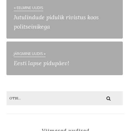
« EELMINE UUDIS
Jutulindude pidulik rivistus koos
politseinikega
JÄRGMINE UUDIS »
Eesti lapse pidupäev!
Viimased uudised