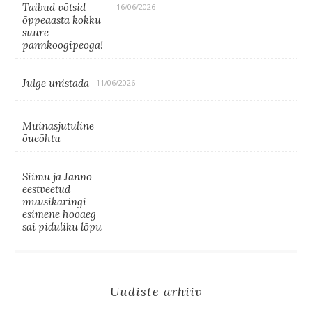
Taibud võtsid
16/06/2026
õppeaasta kokku
suure
pannkoogipeoga!
Julge unistada
11/06/2026
Muinasjutuline
õueõhtu
Siimu ja Janno
eestveetud
muusikaringi
esimene hooaeg
sai piduliku lõpu
Uudiste arhiiv