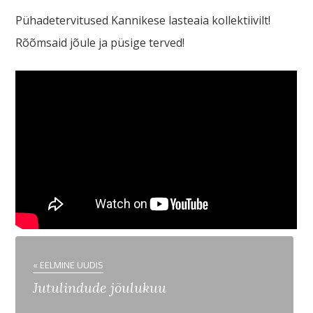
Pühadetervitused Kannikese lasteaia kollektiivilt!
Rõõmsaid jõule ja püsige terved!
« EELMINE UUDIS
Jutulindude jõulukuu