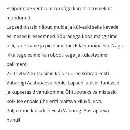
Pisipõnnide veebruar on väga kiirelt ja toimekalt
möödunud.
Lapsed pistsid näpud mulda ja külvasid selle kevade
esimesed lilleseemned. Sõpradega koos mängisime
pilli, tantsisime ja pidasime tädi Eda sünnipäeva. Nagu
ikka tegelesime ka robootikaga ja külastasime
pallimerd.
22.02.2022. kutsusime kõik suured sõbrad Eesti
Vabariigi Aastapäeva peole. Lapsed laulsid, tantsisid
ja küpsetasid vahukomme. Õhtuooteks valmistasid
kõik ise endale ühe eriti maitsva kiluvõileiva.
Palju õnne kõikidele Eesti Vabariigi Aastapäeva
puhul!