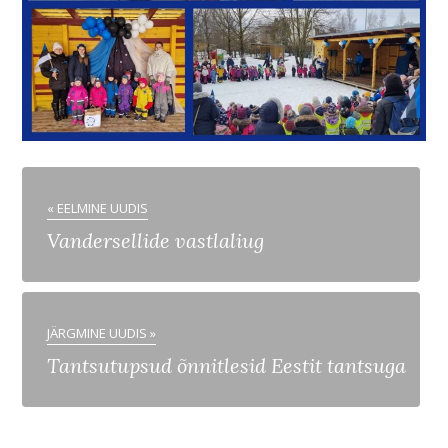
« EELMINE UUDIS
Vandersellide vastlaliug
JÄRGMINE UUDIS »
Tantsutupsud õnnitlesid Eestit tantsuga