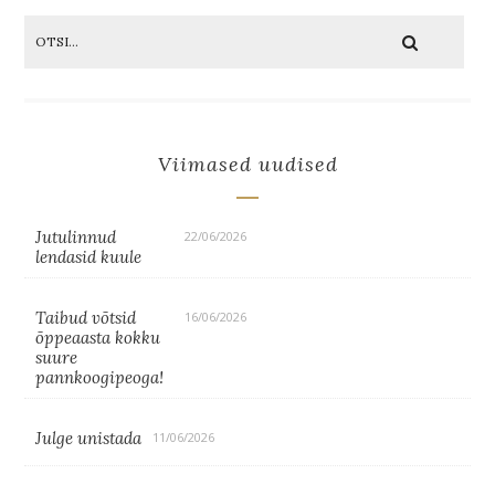
Viimased uudised
Jutulinnud
22/06/2026
lendasid kuule
Taibud võtsid
16/06/2026
õppeaasta kokku
suure
pannkoogipeoga!
Julge unistada
11/06/2026