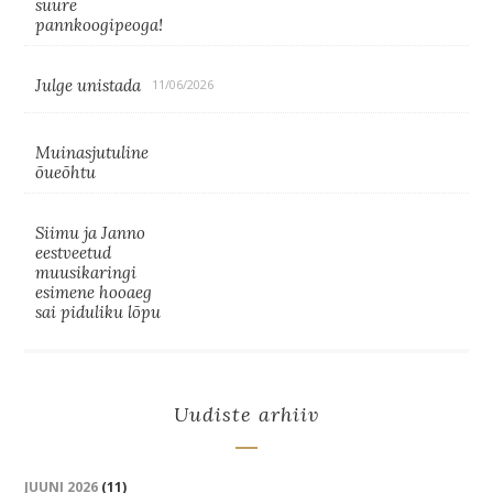
suure
pannkoogipeoga!
Julge unistada
11/06/2026
Muinasjutuline
õueõhtu
Siimu ja Janno
eestveetud
muusikaringi
esimene hooaeg
sai piduliku lõpu
Uudiste arhiiv
JUUNI 2026
(11)