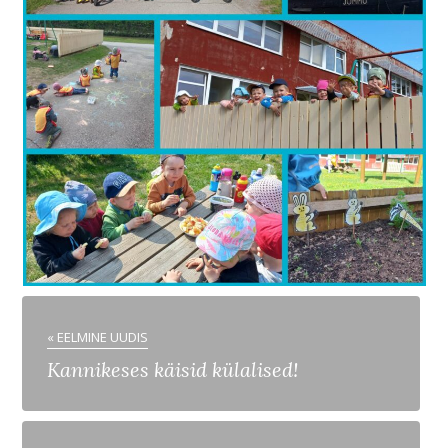
« EELMINE UUDIS
Kannikeses käisid külalised!