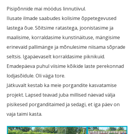
Pisipõnnide mai möödus linnutiivul.
Ilusate ilmade saabudes kolisime õppetegevused
lastega õue. Sõitsime ratastega, joonistasime ja
maalisime, korraldasime kunstinäituse, mängisime
erinevaid pallimänge ja mõnulesime niisama sõprade
seltsis. Igapäevaselt korraldasime piknikuid.
Emadepäeva puhul viisime kõikide laste perekonnad
lodjasõidule. Oli väga tore.
Jätkuvalt kestab ka meie porgandite kasvatamise
projekt. Lapsed teavad juba millised näevad välja
pisikesed porganditaimed ja sedagi, et iga päev on
vaja taimi kasta.