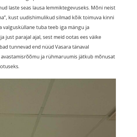
anud laste seas lausa lemmiktegevuseks. Mõni neist
ha”, kust uudishimulikud silmad kõik toimuva kinni
ja valgusküllane tuba teeb iga mängu ja
 just parajal ajal, sest meid ootas ees väike
sabad tunnevad end nüüd Vasara tänaval
ju avastamisrõõmu ja rühmaruumis jätkub mõnusat
ootuseks.