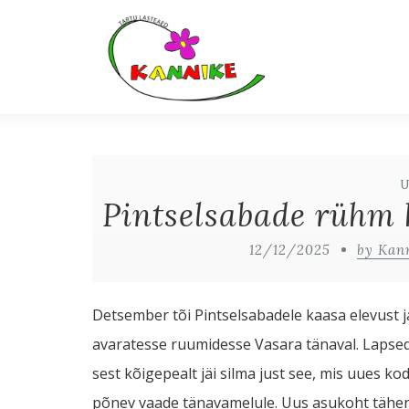
Pintselsabade rühm 
12/12/2025
by Kan
Detsember tõi Pintselsabadele kaasa elevust j
avaratesse ruumidesse Vasara tänaval. Lapsed
sest kõigepealt jäi silma just see, mis uues 
põnev vaade tänavamelule. Uus asukoht tähenda