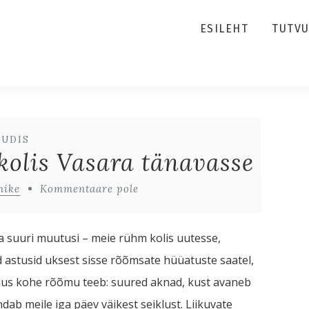
ESILEHT
TUTV
UUDIS
kolis Vasara tänavasse
nike
Kommentaare pole
a suuri muutusi – meie rühm kolis uutesse,
 astusid uksest sisse rõõmsate hüüatuste saatel,
kodus kohe rõõmu teeb: suured aknad, kust avaneb
b meile iga päev väikest seiklust. Liikuvate