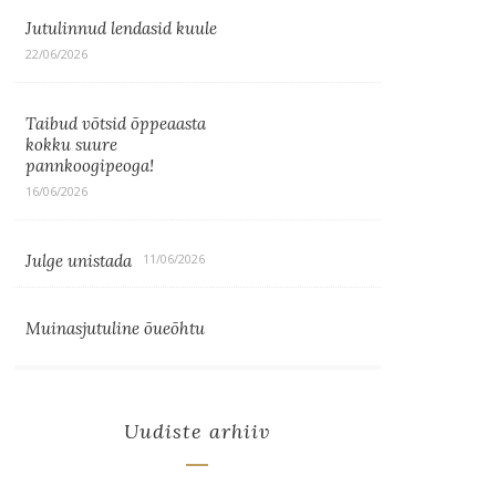
Jutulinnud lendasid kuule
22/06/2026
Taibud võtsid õppeaasta
kokku suure
pannkoogipeoga!
16/06/2026
Julge unistada
11/06/2026
Muinasjutuline õueõhtu
Uudiste arhiiv