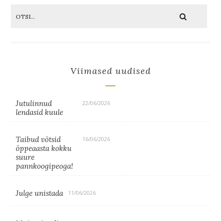
Viimased uudised
Jutulinnud
22/06/2026
lendasid kuule
Taibud võtsid
16/06/2026
õppeaasta kokku
suure
pannkoogipeoga!
Julge unistada
11/06/2026