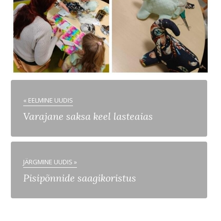
« EELMINE UUDIS
Varajane saksa keel lasteaias
JÄRGMINE UUDIS »
Pisipõnnide saagikoristus