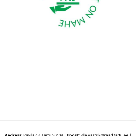
Aadress:
Ravila 43, Tartu 50408
|
Epost
: ylle.vastrik@raad.tartu.ee |