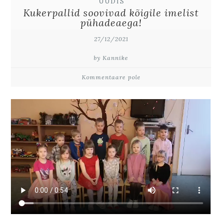
UUDIS
Kukerpallid soovivad kõigile imelist
pühadeaega!
27/12/2021
by Kannike
Kommentaare pole