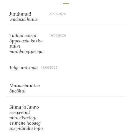
Jutulinnud
22/06/2026
lendasid kuule
Taibud võtsid
16/06/2026
õppeaasta kokku
suure
pannkoogipeoga!
Julge unistada
11/06/2026
Muinasjutuline
õueõhtu
Siimu ja Janno
eestveetud
muusikaringi
esimene hooaeg
sai piduliku lõpu