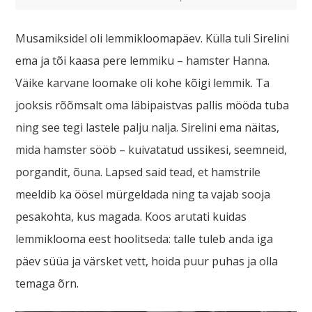
Musamiksidel oli lemmikloomapäev. Külla tuli Sirelini
ema ja tõi kaasa pere lemmiku – hamster Hanna.
Väike karvane loomake oli kohe kõigi lemmik. Ta
jooksis rõõmsalt oma läbipaistvas pallis mööda tuba
ning see tegi lastele palju nalja. Sirelini ema näitas,
mida hamster sööb – kuivatatud ussikesi, seemneid,
porgandit, õuna. Lapsed said tead, et hamstrile
meeldib ka öösel mürgeldada ning ta vajab sooja
pesakohta, kus magada. Koos arutati kuidas
lemmiklooma eest hoolitseda: talle tuleb anda iga
päev süüa ja värsket vett, hoida puur puhas ja olla
temaga õrn.