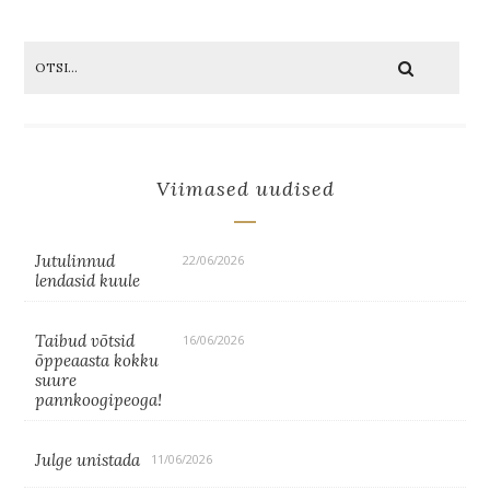
Viimased uudised
Jutulinnud
22/06/2026
lendasid kuule
Taibud võtsid
16/06/2026
õppeaasta kokku
suure
pannkoogipeoga!
Julge unistada
11/06/2026