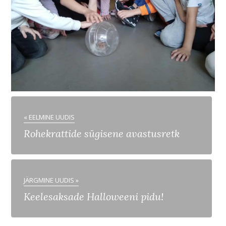
« EELMINE UUDIS
Rohekrattide sügisene avastusretk
JÄRGMINE UUDIS »
Keelesaksade Halloweeni pidu!