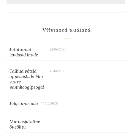
Viimased uudised
Jutulinnud
22/06/2026
lendasid kuule
Taibud võtsid
16/06/2026
õppeaasta kokku
suure
pannkoogipeoga!
Julge unistada
11/06/2026
Muinasjutuline
õueõhtu