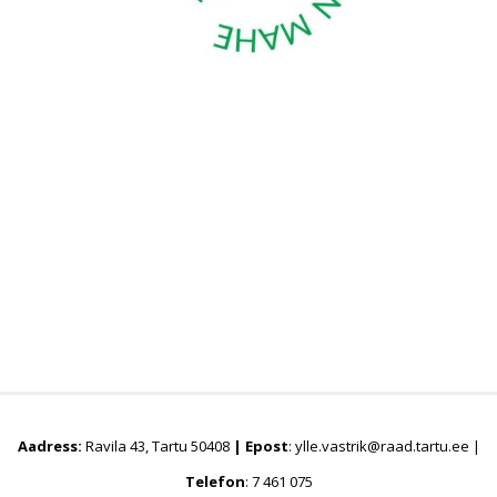
Aadress:
Ravila 43, Tartu 50408
|
Epost
: ylle.vastrik@raad.tartu.ee |
Telefon
: 7 461 075