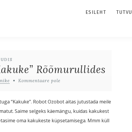
ESILEHT
TUTV
UUDIS
akuke” Rõõmurullides
nike
Kommentaare pole
tuga “Kakuke”. Robot Ozobot aitas jutustada meile
aamatut. Saime selgeks käemängu, kuidas kakukest
 lõpetasime oma kakukeste küpsetamisega. Mmm küll