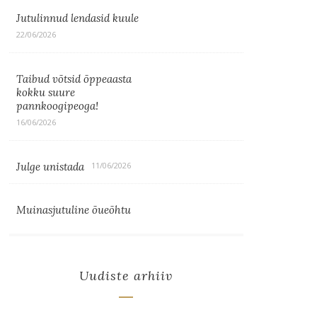
Jutulinnud lendasid kuule
22/06/2026
Taibud võtsid õppeaasta
kokku suure
pannkoogipeoga!
16/06/2026
Julge unistada
11/06/2026
Muinasjutuline õueõhtu
Uudiste arhiiv