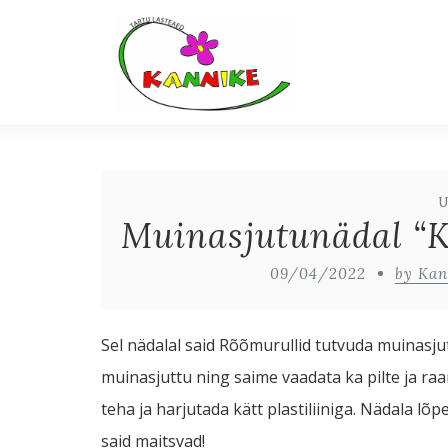
Muinasjutunädal “K
09/04/2022
by Kan
Sel nädalal said Rõõmurullid tutvuda muinasju
muinasjuttu ning saime vaadata ka pilte ja r
teha ja harjutada kätt plastiliiniga. Nädala
said maitsvad!