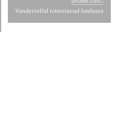
JÄRGMINE UUDIS »
Vandersellid toimetavad looduses