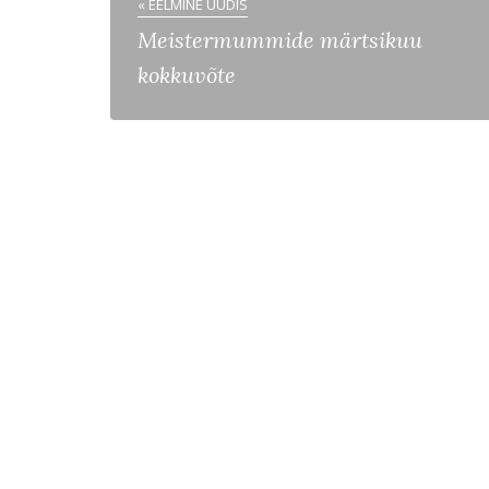
« EELMINE UUDIS
Meistermummide märtsikuu
kokkuvõte