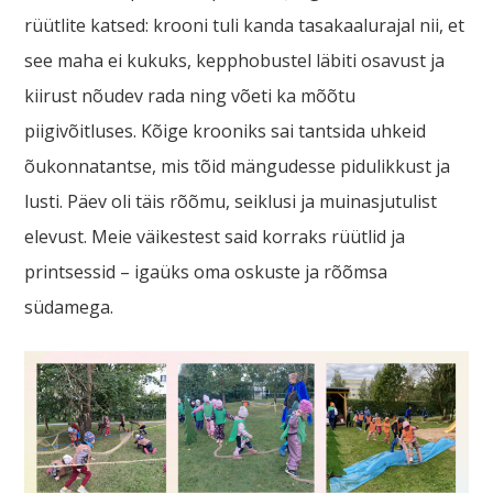
rüütlite katsed: krooni tuli kanda tasakaalurajal nii, et
see maha ei kukuks, kepphobustel läbiti osavust ja
kiirust nõudev rada ning võeti ka mõõtu
piigivõitluses. Kõige krooniks sai tantsida uhkeid
õukonnatantse, mis tõid mängudesse pidulikkust ja
lusti. Päev oli täis rõõmu, seiklusi ja muinasjutulist
elevust. Meie väikestest said korraks rüütlid ja
printsessid – igaüks oma oskuste ja rõõmsa
südamega.