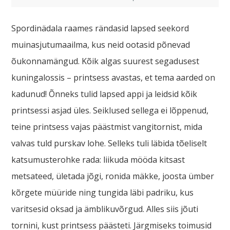
Spordinädala raames rändasid lapsed seekord
muinasjutumaailma, kus neid ootasid põnevad
õukonnamängud. Kõik algas suurest segadusest
kuningalossis – printsess avastas, et tema aarded on
kadunud! Õnneks tulid lapsed appi ja leidsid kõik
printsessi asjad üles. Seiklused sellega ei lõppenud,
teine printsess vajas päästmist vangitornist, mida
valvas tuld purskav lohe. Selleks tuli läbida tõeliselt
katsumusterohke rada: liikuda mööda kitsast
metsateed, ületada jõgi, ronida mäkke, joosta ümber
kõrgete müüride ning tungida läbi padriku, kus
varitsesid oksad ja ämblikuvõrgud. Alles siis jõuti
tornini, kust printsess päästeti. Järgmiseks toimusid