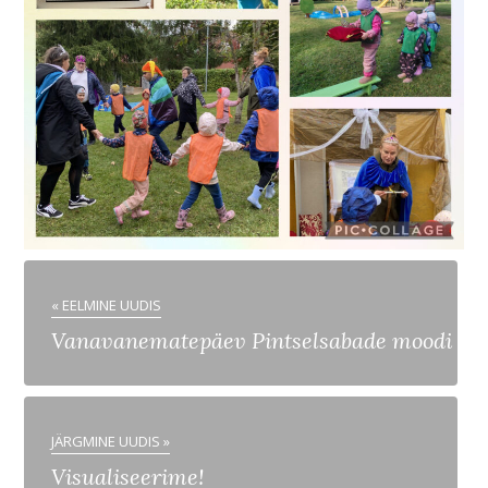
« EELMINE UUDIS
Vanavanematepäev Pintselsabade moodi
JÄRGMINE UUDIS »
Visualiseerime!