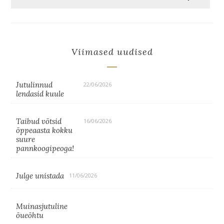
Viimased uudised
Jutulinnud
22/06/2026
lendasid kuule
Taibud võtsid
16/06/2026
õppeaasta kokku
suure
pannkoogipeoga!
Julge unistada
11/06/2026
Muinasjutuline
õueõhtu