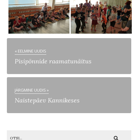
« EELMINE UUDIS
Pisipõnnide raamatunäitus
JÄRGMINE UUDIS »
Naistepäev Kannikeses