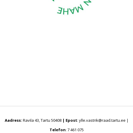
Aadress:
Ravila 43, Tartu 50408
|
Epost
: ylle.vastrik@raad.tartu.ee |
Telefon
: 7 461 075