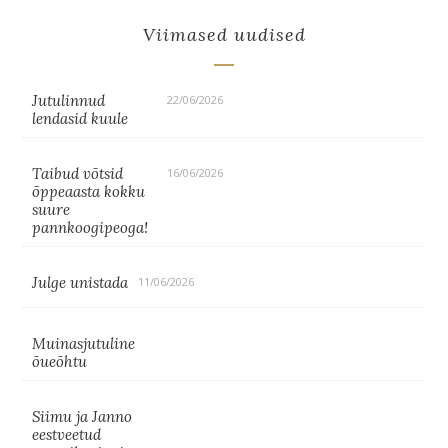
Viimased uudised
Jutulinnud
22/06/2026
lendasid kuule
Taibud võtsid
16/06/2026
õppeaasta kokku
suure
pannkoogipeoga!
Julge unistada
11/06/2026
Muinasjutuline
õueõhtu
Siimu ja Janno
eestveetud