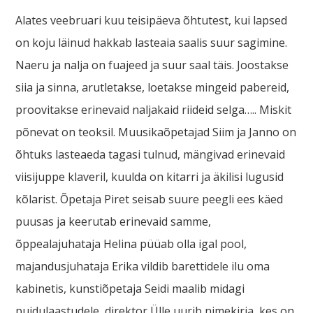
Alates veebruari kuu teisipäeva õhtutest, kui lapsed
on koju läinud hakkab lasteaia saalis suur sagimine.
Naeru ja nalja on fuajeed ja suur saal täis. Joostakse
siia ja sinna, arutletakse, loetakse mingeid pabereid,
proovitakse erinevaid naljakaid riideid selga….. Miskit
põnevat on teoksil. Muusikaõpetajad Siim ja Janno on
õhtuks lasteaeda tagasi tulnud, mängivad erinevaid
viisijuppe klaveril, kuulda on kitarri ja äkilisi lugusid
kõlarist. Õpetaja Piret seisab suure peegli ees käed
puusas ja keerutab erinevaid samme,
õppealajuhataja Helina püüab olla igal pool,
majandusjuhataja Erika vildib barettidele ilu oma
kabinetis, kunstiõpetaja Seidi maalib midagi
puidulaastudele, direktor Ülle uurib nimekirja, kes on