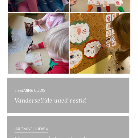
« EELMINE UUDIS
Vandersellide uued vestid
JÄRGMINE UUDIS »