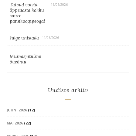
Taibud võtsid
16/06/2026
õppeaasta kokku
suure
pannkoogipeoga!
Julge unistada
11/06/2026
Muinasjutuline
õueõhtu
Uudiste arhiiv
JUUNI 2026
(12)
MAI 2026
(22)