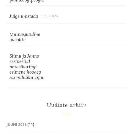
Julge unistada
11/06/2026
Muinasjutuline
õueõhtu
Siimu ja Janno
eestveetud
muusikaringi
esimene hooaeg
sai piduliku lõpu
Uudiste arhiiv
JUUNI 2026
(11)