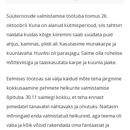
Süüterooside valmistamise töötuba toimus 26.
oktoobril. Kuna on alanud kütmisperiood, siis tahtsin
näidata kuidas kõige kiiremini saab süüdata puid
ahjus, kaminas, pliidi all. Kasutasime munakarpe ja
küünlavaha. Huvilisi oli parasjagu. Saime olla rohelise
mõtteviisiga ja taaskasutata karpe ja küünla jääke.
Eelmises töötoas sai välja käidud mõte teha järgmine
kokkusaamine pehmete helkurite valmistamise
õpituba. 30.11 saimegi kokku, et teha ennast
pimedatel tänavatel nähtavaks ja ohutuks. Näitasin
mõningaid enda valmistatud helkureid, aga teema oli
vaba ja kõik võisid rakendada oma fantaasiat ja