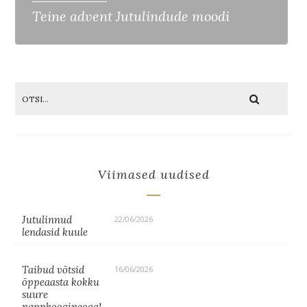
Teine advent Jutulindude moodi
Viimased uudised
Jutulinnud
22/06/2026
lendasid kuule
Taibud võtsid
16/06/2026
õppeaasta kokku
suure
pannkoogipeoga!