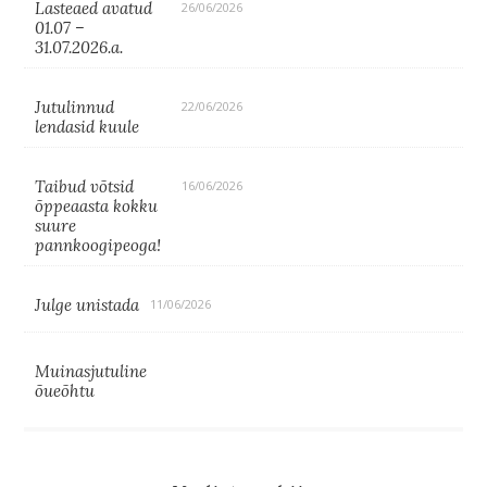
Lasteaed avatud
26/06/2026
01.07 –
31.07.2026.a.
Jutulinnud
22/06/2026
lendasid kuule
Taibud võtsid
16/06/2026
õppeaasta kokku
suure
pannkoogipeoga!
Julge unistada
11/06/2026
Muinasjutuline
õueõhtu