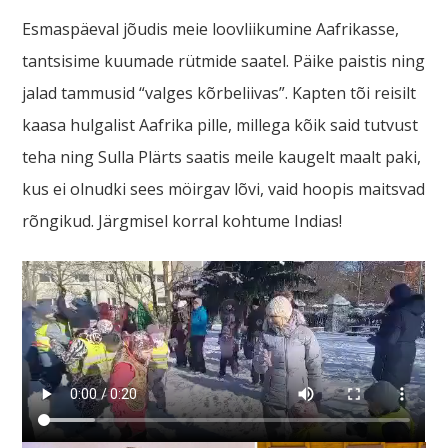
Esmaspäeval jõudis meie loovliikumine Aafrikasse,
tantsisime kuumade rütmide saatel. Päike paistis ning
jalad tammusid “valges kõrbeliivas”. Kapten tõi reisilt
kaasa hulgalist Aafrika pille, millega kõik said tutvust
teha ning Sulla Plärts saatis meile kaugelt maalt paki,
kus ei olnudki sees möirgav lõvi, vaid hoopis maitsvad
rõngikud. Järgmisel korral kohtume Indias!