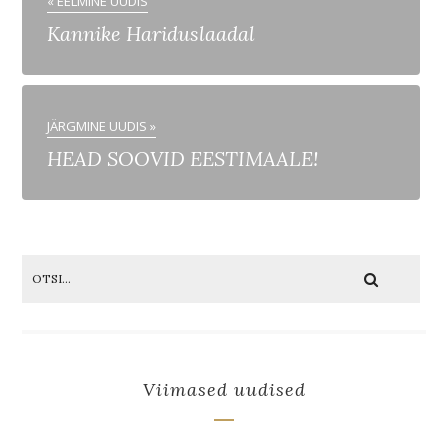
« EELMINE UUDIS
Kannike Hariduslaadal
JÄRGMINE UUDIS »
HEAD SOOVID EESTIMAALE!
Viimased uudised