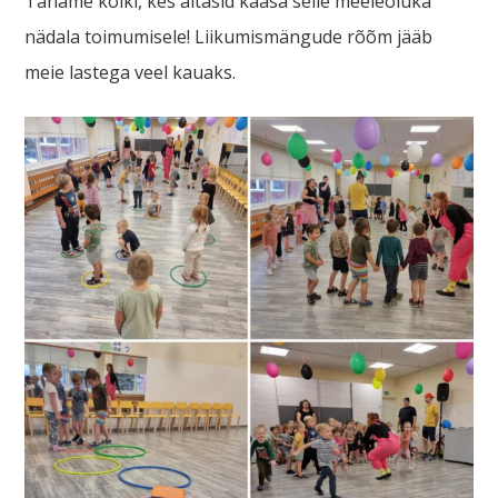
Täname kõiki, kes aitasid kaasa selle meeleoluka
nädala toimumisele! Liikumismängude rõõm jääb
meie lastega veel kauaks.