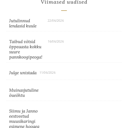
Viimased uudised
Jutulinnud
22/06/2026
lendasid kuule
Taibud võtsid
16/06/2026
õppeaasta kokku
suure
pannkoogipeoga!
Julge unistada
11/06/2026
Muinasjutuline
õueõhtu
Siimu ja Janno
eestveetud
muusikaringi
esimene hooaeg