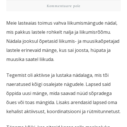
Kommentaare pole
Meie lasteaias toimus vahva liikumismängude nädal,
mis pakkus lastele rohkelt nalja ja liikumisrõõmu.
Nädala jooksul õpetasid liikumis- ja muusikaõpetajad
lastele erinevaid mänge, kus sai joosta, hüpata ja
muusika saatel liikuda.
Tegemist oli aktiivse ja lustaka nädalaga, mis tõi
naeratused kõigi osalejate nägudele. Lapsed said
õppida uusi mänge, mida saavad nüüd sõpradega
õues või toas mängida. Lisaks arendasid lapsed oma
kehalist aktiivsust, koordinatsiooni ja rütmitunnetust.