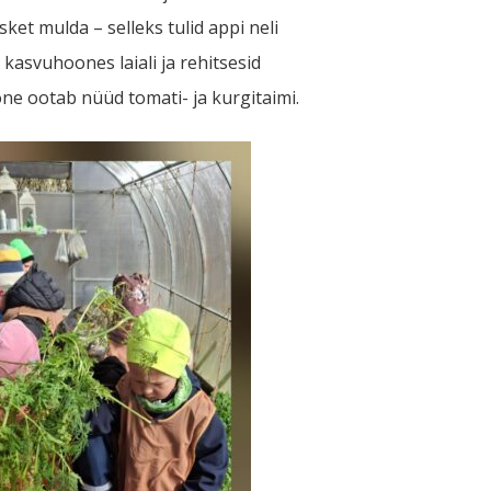
ket mulda – selleks tulid appi neli
kasvuhoones laiali ja rehitsesid
e ootab nüüd tomati- ja kurgitaimi.