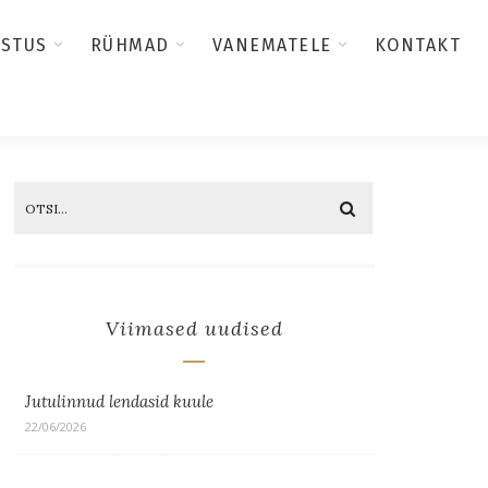
USTUS
RÜHMAD
VANEMATELE
KONTAKT
Viimased uudised
Jutulinnud lendasid kuule
22/06/2026