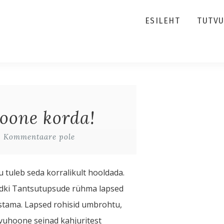
ESILEHT
TUTV
oone korda!
Kommentaare pole
 tuleb seda korralikult hooldada.
sidki Tantsutupsude rühma lapsed
stama. Lapsed rohisid umbrohtu,
svuhoone seinad kahjuritest