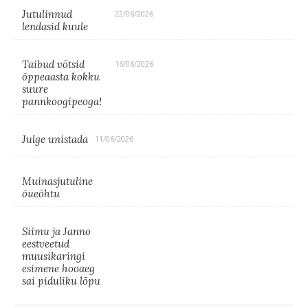
Jutulinnud
22/06/2026
lendasid kuule
Taibud võtsid
16/06/2026
õppeaasta kokku
suure
pannkoogipeoga!
Julge unistada
11/06/2026
Muinasjutuline
õueõhtu
Siimu ja Janno
eestveetud
muusikaringi
esimene hooaeg
sai piduliku lõpu