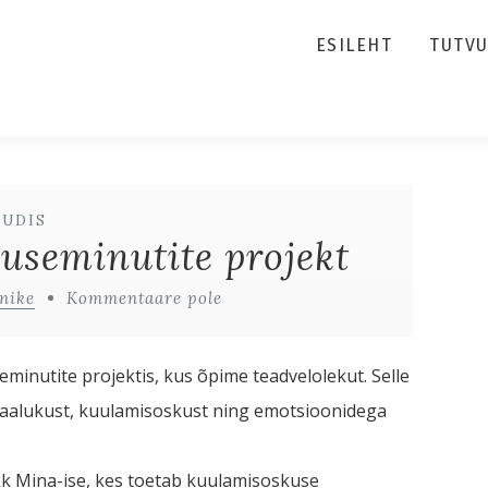
ESILEHT
TUTV
UUDIS
useminutite projekt
nike
Kommentaare pole
eminutite projektis, kus õpime teadvelolekut. Selle
aalukust, kuulamisoskust ning emotsioonidega
kk Mina-ise, kes toetab kuulamisoskuse