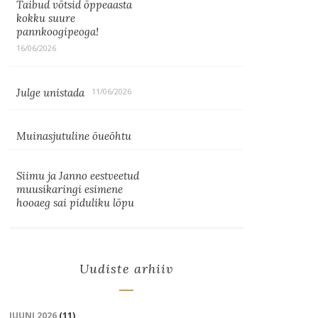
Taibud võtsid õppeaasta
kokku suure
pannkoogipeoga!
16/06/2026
Julge unistada
11/06/2026
Muinasjutuline õueõhtu
Siimu ja Janno eestveetud
muusikaringi esimene
hooaeg sai piduliku lõpu
Uudiste arhiiv
JUUNI 2026
(11)