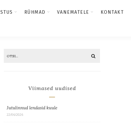
USTUS
RÜHMAD
VANEMATELE
KONTAKT
Viimased uudised
Jutulinnud lendasid kuule
22/06/2026