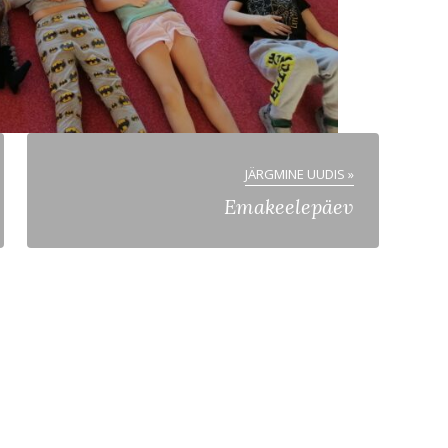
JÄRGMINE UUDIS »
Emakeelepäev