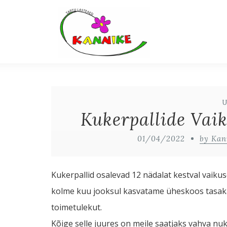
Kukerpallide Vaik
01/04/2022
by Kan
Kukerpallid osalevad 12 nädalat kestval vaikus
kolme kuu jooksul kasvatame üheskoos tasak
toimetulekut.
Kõige selle juures on meile saatjaks vahva nu