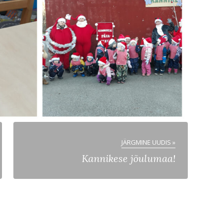
JÄRGMINE UUDIS »
Kannikese jõulumaa!