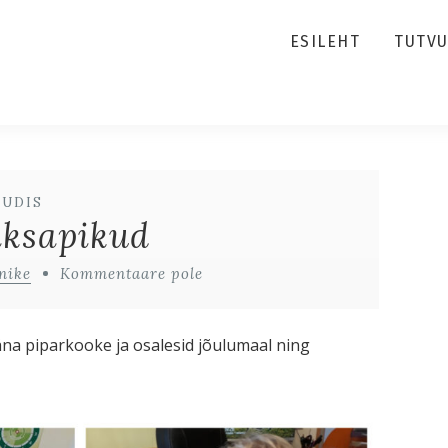
ESILEHT
TUTV
UUDIS
aksapikud
nike
Kommentaare pole
na piparkooke ja osalesid jõulumaal ning