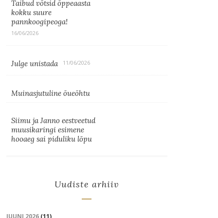
Taibud võtsid õppeaasta
kokku suure
pannkoogipeoga!
16/06/2026
Julge unistada
11/06/2026
Muinasjutuline õueõhtu
Siimu ja Janno eestveetud
muusikaringi esimene
hooaeg sai piduliku lõpu
Uudiste arhiiv
JUUNI 2026
(11)