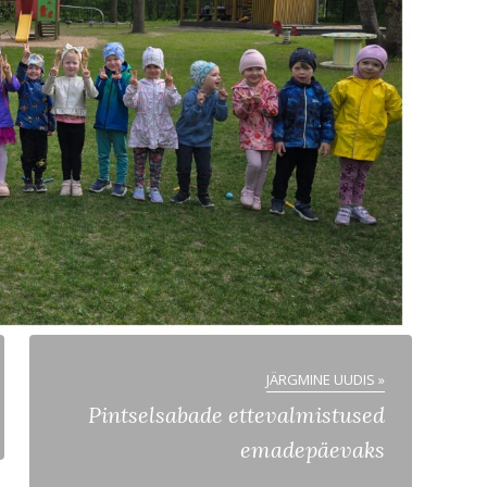
JÄRGMINE UUDIS »
Pintselsabade ettevalmistused
emadepäevaks