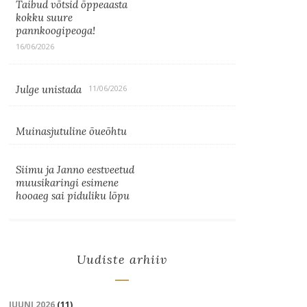
Taibud võtsid õppeaasta
kokku suure
pannkoogipeoga!
16/06/2026
Julge unistada
11/06/2026
Muinasjutuline õueõhtu
Siimu ja Janno eestveetud
muusikaringi esimene
hooaeg sai piduliku lõpu
Uudiste arhiiv
JUUNI 2026
(11)