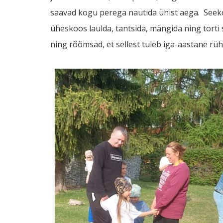
saavad kogu perega nautida ühist aega. Seekor
üheskoos laulda, tantsida, mängida ning torti
ning rõõmsad, et sellest tuleb iga-aastane rüh