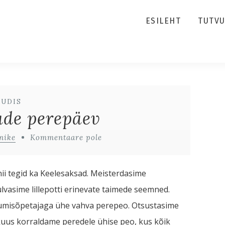
ESILEHT
TUTV
UUDIS
ade perepäev
nike
Kommentaare pole
ii tegid ka Keelesaksad. Meisterdasime
vasime lillepotti erinevate taimede seemned.
ikumisõpetajaga ühe vahva perepeo. Otsustasime
kuus korraldame peredele ühise peo, kus kõik