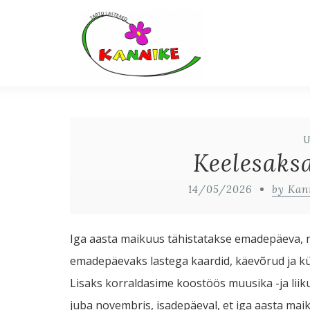
Keelesaks
14/05/2026
by Kan
Iga aasta maikuus tähistatakse emadepäeva, n
emadepäevaks lastega kaardid, käevõrud ja kül
Lisaks korraldasime koostöös muusika -ja li
juba novembris, isadepäeval, et iga aasta mai