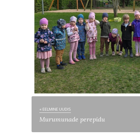
« EELMINE UUDIS
Murumunade perepidu