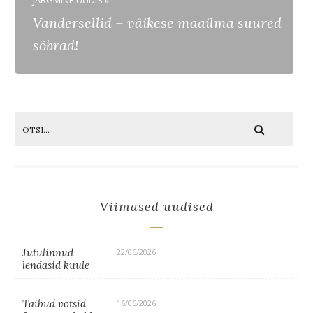
JÄRGMINE UUDIS »
Vandersellid – väikese maailma suured
sõbrad!
Viimased uudised
Jutulinnud
22/06/2026
lendasid kuule
Taibud võtsid
16/06/2026