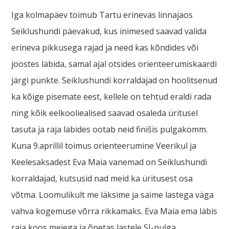
Iga kolmapäev toimub Tartu erinevas linnajaos
Seiklushundi päevakud, kus inimesed saavad valida
erineva pikkusega rajad ja need kas kõndides või
joostes läbida, samal ajal otsides orienteerumiskaardi
järgi punkte. Seiklushundi korraldajad on hoolitsenud
ka kõige pisemate eest, kellele on tehtud eraldi rada
ning kõik eelkooliealised saavad osaleda üritusel
tasuta ja raja läbides ootab neid finišis pulgakomm.
Kuna 9.aprillil toimus orienteerumine Veerikul ja
Keelesaksadest Eva Maia vanemad on Seiklushundi
korraldajad, kutsusid nad meid ka üritusest osa
võtma. Loomulikult me läksime ja saime lastega väga
vahva kogemuse võrra rikkamaks. Eva Maia ema läbis
raja koos meiega ja õpetas lastele SI-pulga