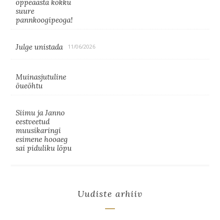
õppeaasta kokku
suure
pannkoogipeoga!
Julge unistada
11/06/2026
Muinasjutuline
õueõhtu
Siimu ja Janno
eestveetud
muusikaringi
esimene hooaeg
sai piduliku lõpu
Uudiste arhiiv