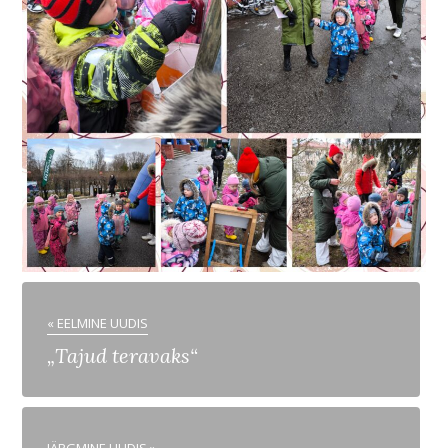
« EELMINE UUDIS
„Tajud teravaks“