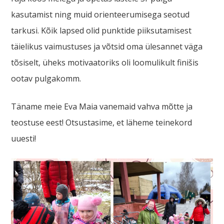
kasutamist ning muid orienteerumisega seotud
tarkusi. Kõik lapsed olid punktide piiksutamisest
täielikus vaimustuses ja võtsid oma ülesannet väga
tõsiselt, üheks motivaatoriks oli loomulikult finišis
ootav pulgakomm.
Täname meie Eva Maia vanemaid vahva mõtte ja
teostuse eest! Otsustasime, et läheme teinekord
uuesti!