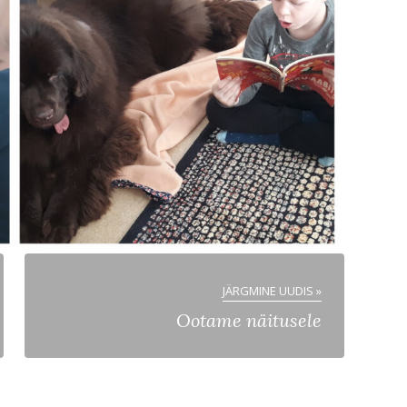
JÄRGMINE UUDIS »
Ootame näitusele