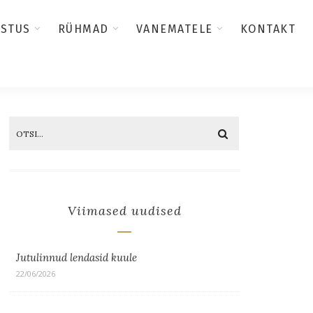
USTUS
RÜHMAD
VANEMATELE
KONTAKT
Viimased uudised
Jutulinnud lendasid kuule
22/06/2026