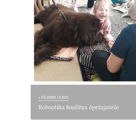
« EELMINE UUDIS
Robootika koolitus õpetajatele