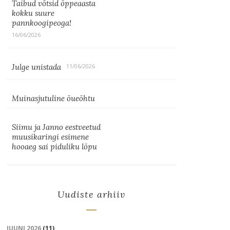
Taibud võtsid õppeaasta
kokku suure
pannkoogipeoga!
16/06/2026
Julge unistada
11/06/2026
Muinasjutuline õueõhtu
Siimu ja Janno eestveetud
muusikaringi esimene
hooaeg sai piduliku lõpu
Uudiste arhiiv
JUUNI 2026
(11)