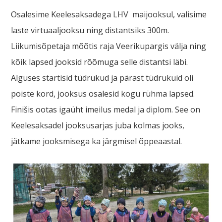
Osalesime Keelesaksadega LHV maijooksul, valisime
laste virtuaaljooksu ning distantsiks 300m.
Liikumisõpetaja mõõtis raja Veerikupargis välja ning
kõik lapsed jooksid rõõmuga selle distantsi läbi.
Alguses startisid tüdrukud ja pärast tüdrukuid oli
poiste kord, jooksus osalesid kogu rühma lapsed.
Finišis ootas igaüht imeilus medal ja diplom. See on
Keelesaksadel jooksusarjas juba kolmas jooks,
jätkame jooksmisega ka järgmisel õppeaastal.