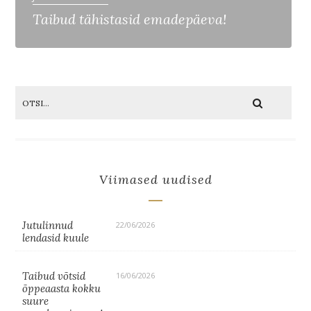
Taibud tähistasid emadepäeva!
Viimased uudised
Jutulinnud
22/06/2026
lendasid kuule
Taibud võtsid
16/06/2026
õppeaasta kokku
suure