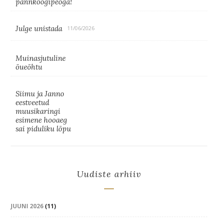
pannkoogipeoga!
Julge unistada
11/06/2026
Muinasjutuline
õueõhtu
Siimu ja Janno
eestveetud
muusikaringi
esimene hooaeg
sai piduliku lõpu
Uudiste arhiiv
JUUNI 2026
(11)