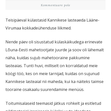
Kommentaare pole
Teisipäeval külastasid Kannikese lasteaeda Lääne-
Virumaa kokkadeühenduse liikmed.
Nende päev oli sisustatud külaskäikudega erinevate
Lõuna-Eesti mahetootjate juurde ja soov oli lähemalt
näha, kuidas sujub mahetooraine pakkumine
lasteaias. Tunti huvi, milliselt on korraldatud meie
köögi töö, kes on meie tarnijad, kuidas on sujunud
Kannikese lasteaial nii maheda, kui ka näiteks taimse
tooraine osakaalu suurendamine menüüs.
Toitumisalaseid teemasid jätkus rohkelt ja esitletud