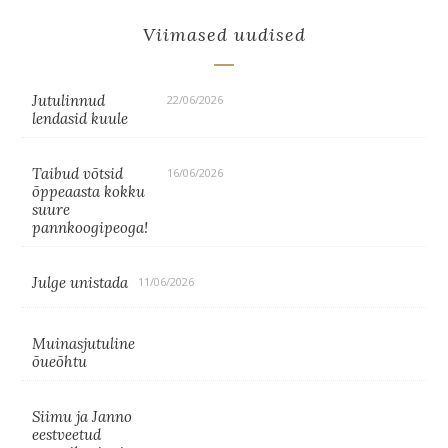
Viimased uudised
Jutulinnud
22/06/2026
lendasid kuule
Taibud võtsid
16/06/2026
õppeaasta kokku
suure
pannkoogipeoga!
Julge unistada
11/06/2026
Muinasjutuline
õueõhtu
Siimu ja Janno
eestveetud