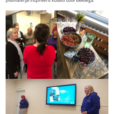
pildimaterjal inspireeris külalisi uute ideedega.