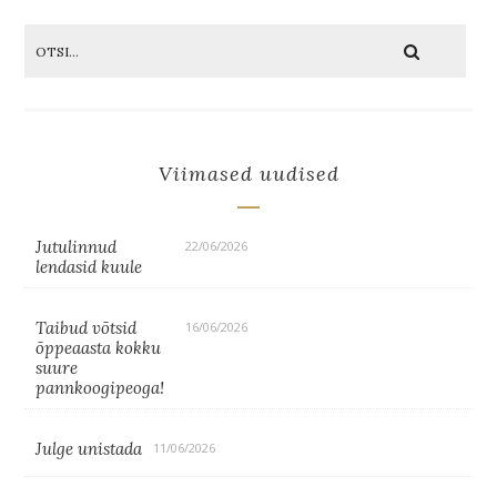
Viimased uudised
Jutulinnud
22/06/2026
lendasid kuule
Taibud võtsid
16/06/2026
õppeaasta kokku
suure
pannkoogipeoga!
Julge unistada
11/06/2026