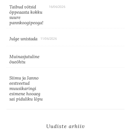
Taibud võtsid
16/06/2026
õppeaasta kokku
suure
pannkoogipeoga!
Julge unistada
11/06/2026
Muinasjutuline
õueõhtu
Siimu ja Janno
eestveetud
muusikaringi
esimene hooaeg
sai piduliku lõpu
Uudiste arhiiv