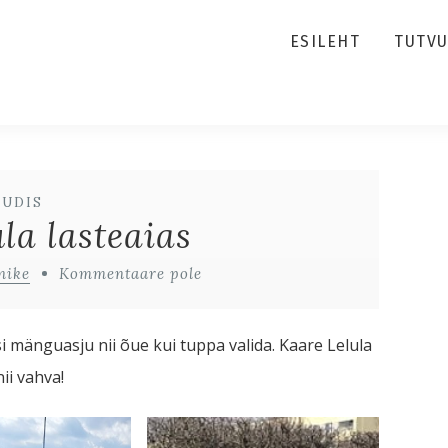
ESILEHT
TUTV
UUDIS
la lasteaias
nike
Kommentaare pole
si mänguasju nii õue kui tuppa valida. Kaare Lelula
ii vahva!