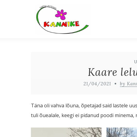
Kaare lelu
21/04/2021
by Kan
Täna oli vahva lõuna, õpetajad said lastele uu
tuli õuealale, keegi ei pidanud poodi minema, n