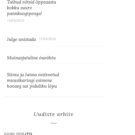
Taibud võtsid õppeaasta
kokku suure
pannkoogipeoga!
16/06/2026
Julge unistada
11/06/2026
Muinasjutuline õueõhtu
Siimu ja Janno eestveetud
muusikaringi esimene
hooaeg sai piduliku lõpu
Uudiste arhiiv
JUUNI 2026
(11)