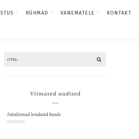
USTUS
RÜHMAD
VANEMATELE
KONTAKT
Viimased uudised
Jutulinnud lendasid kuule
22/06/2026