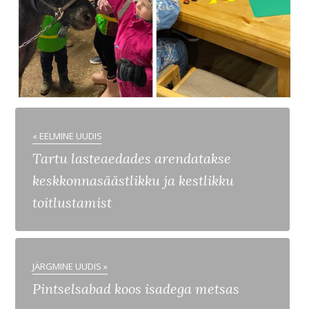
« EELMINE UUDIS
Tartu lasteaedades arendatakse
keskkonnasäästlikku ja kestlikku
toitlustamist
JÄRGMINE UUDIS »
Pintselsabad koos isadega metsas