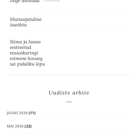
Julge unistada
11/06/2026
Muinasjutuline
õueõhtu
Siimu ja Janno
eestveetud
muusikaringi
esimene hooaeg
sai piduliku lõpu
Uudiste arhiiv
JUUNI 2026
(11)
MAI 2026
(22)