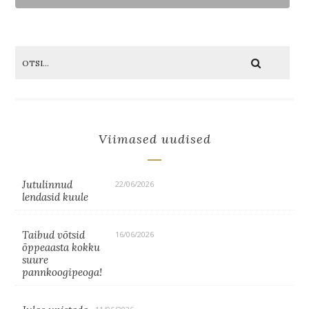
Viimased uudised
Jutulinnud
22/06/2026
lendasid kuule
Taibud võtsid
16/06/2026
õppeaasta kokku
suure
pannkoogipeoga!