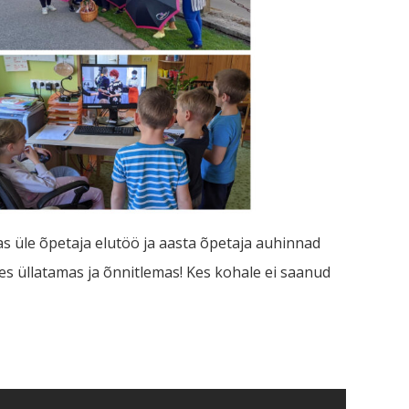
las üle õpetaja elutöö ja aasta õpetaja auhinnad
ures üllatamas ja õnnitlemas! Kes kohale ei saanud