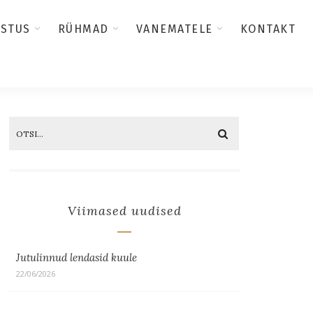
USTUS
RÜHMAD
VANEMATELE
KONTAKT
Viimased uudised
Jutulinnud lendasid kuule
22/06/2026