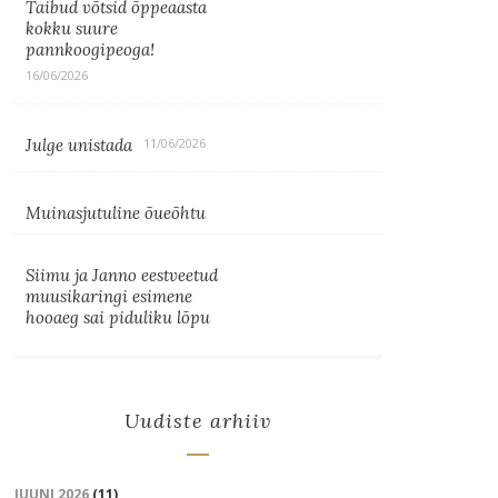
Taibud võtsid õppeaasta
kokku suure
pannkoogipeoga!
16/06/2026
Julge unistada
11/06/2026
Muinasjutuline õueõhtu
Siimu ja Janno eestveetud
muusikaringi esimene
hooaeg sai piduliku lõpu
Uudiste arhiiv
JUUNI 2026
(11)