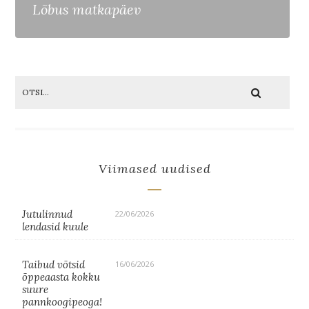
Lõbus matkapäev
Viimased uudised
Jutulinnud
22/06/2026
lendasid kuule
Taibud võtsid
16/06/2026
õppeaasta kokku
suure
pannkoogipeoga!