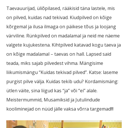
Taevauurijad, üliõpilased, rääkisid täna lastele, mis
on pilved, kuidas nad tekivad. Kiudpilved on kõige
kõrgemal ja ilusa ilmaga on päikese tõus ja loojang
värviline. Rünkpilved on madalamal ja neid me näeme
valgete kujukestena. Kihtpilved katavad kogu taeva ja
on kõige madalamal – taevas on hall. Lapsed said
teada, miks sajab pilvedest vihma. Mängisime
liikumismängu “Kuidas tekivad pilved”. Katse: laseme
purgist pilve välja. Kuidas tekib udu? Kordamismäng:
ütlen väite, sina liigud kas “ja” või “ei” alale.
Meistermummid, Musamiksid ja Jutulindude
kooliminejad on nüüd jälle vaksa võrra targemad!!!