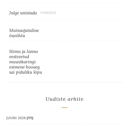
Julge unistada
11/06/2026
Muinasjutuline
õueõhtu
Siimu ja Janno
eestveetud
muusikaringi
esimene hooaeg
sai piduliku lõpu
Uudiste arhiiv
JUUNI 2026
(11)