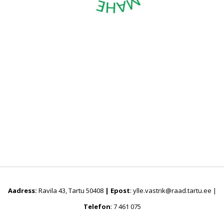
Aadress:
Ravila 43, Tartu 50408
|
Epost
: ylle.vastrik@raad.tartu.ee |
Telefon
: 7 461 075