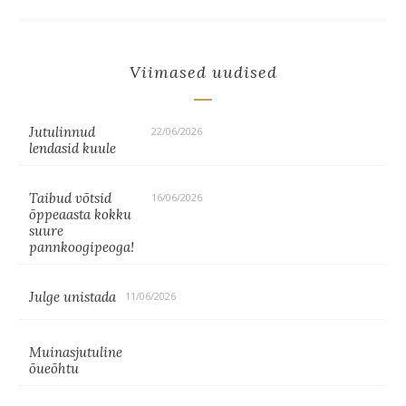
Viimased uudised
Jutulinnud
22/06/2026
lendasid kuule
Taibud võtsid
16/06/2026
õppeaasta kokku
suure
pannkoogipeoga!
Julge unistada
11/06/2026
Muinasjutuline
õueõhtu