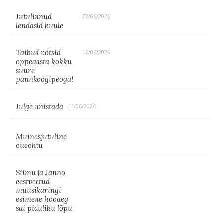
Jutulinnud
22/06/2026
lendasid kuule
Taibud võtsid
16/06/2026
õppeaasta kokku
suure
pannkoogipeoga!
Julge unistada
11/06/2026
Muinasjutuline
õueõhtu
Siimu ja Janno
eestveetud
muusikaringi
esimene hooaeg
sai piduliku lõpu