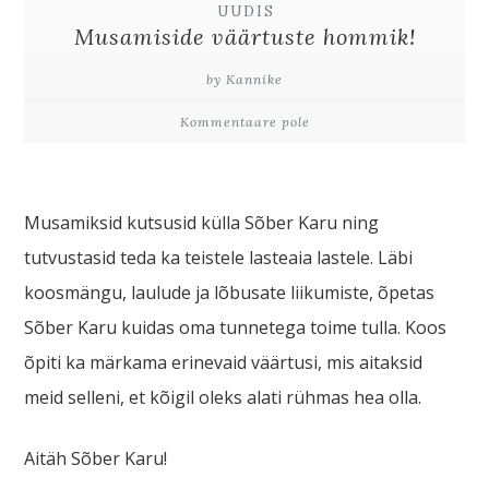
UUDIS
Musamiside väärtuste hommik!
by Kannike
Kommentaare pole
Musamiksid kutsusid külla Sõber Karu ning
tutvustasid teda ka teistele lasteaia lastele. Läbi
koosmängu, laulude ja lõbusate liikumiste, õpetas
Sõber Karu kuidas oma tunnetega toime tulla. Koos
õpiti ka märkama erinevaid väärtusi, mis aitaksid
meid selleni, et kõigil oleks alati rühmas hea olla.
Aitäh Sõber Karu!