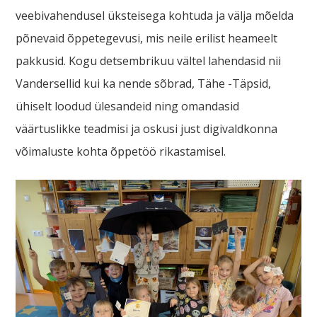
veebivahendusel üksteisega kohtuda ja välja mõelda
põnevaid õppetegevusi, mis neile erilist heameelt
pakkusid. Kogu detsembrikuu vältel lahendasid nii
Vandersellid kui ka nende sõbrad, Tähe -Täpsid,
ühiselt loodud ülesandeid ning omandasid
väärtuslikke teadmisi ja oskusi just digivaldkonna
võimaluste kohta õppetöö rikastamisel.