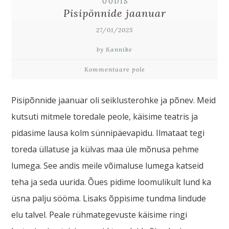
UUDIS
Pisipõnnide jaanuar
27/01/2025
by Kannike
Kommentaare pole
Pisipõnnide jaanuar oli seiklusterohke ja põnev. Meid
kutsuti mitmele toredale peole, käisime teatris ja
pidasime lausa kolm sünnipäevapidu. Ilmataat tegi
toreda üllatuse ja külvas maa üle mõnusa pehme
lumega. See andis meile võimaluse lumega katseid
teha ja seda uurida. Õues pidime loomulikult lund ka
üsna palju sööma. Lisaks õppisime tundma lindude
elu talvel. Peale rühmategevuste käisime ringi