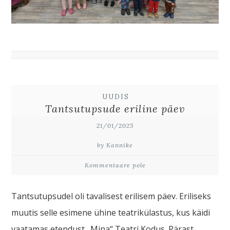
UUDIS
Tantsutupsude eriline päev
21/01/2025
by Kannike
Kommentaare pole
Tantsutupsudel oli tavalisest erilisem päev. Eriliseks
muutis selle esimene ühine teatrikülastus, kus käidi
vaatamas etendust „Mina“ Teatri Kodus. Pärast