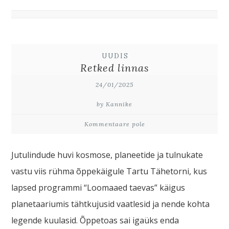
UUDIS
Retked linnas
24/01/2025
by Kannike
Kommentaare pole
Jutulindude huvi kosmose, planeetide ja tulnukate
vastu viis rühma õppekäigule Tartu Tähetorni, kus
lapsed programmi “Loomaaed taevas” käigus
planetaariumis tähtkujusid vaatlesid ja nende kohta
legende kuulasid. Õppetoas sai igaüks enda