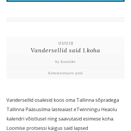
UUDIS
Vandersellid said 1.koha
by Kannike
Kommentaare pole
Vandersellid osalesid koos oma Tallinna sõpradega
Tallinna Pääsusilma lasteaiast eTwinningu Heaolu
kalendri võistlusel ning saavutasid esimese koha.
Loomise protsessi käigus said lapsed