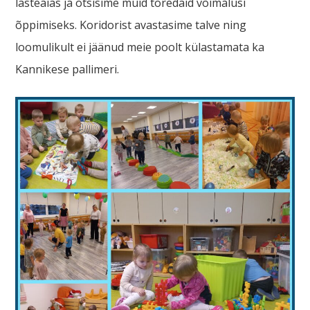
lasteaias ja otsisime muid toredaid võimalusi
õppimiseks. Koridorist avastasime talve ning
loomulikult ei jäänud meie poolt külastamata ka
Kannikese pallimeri.