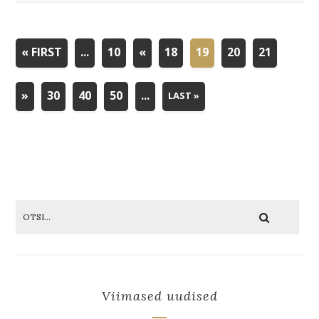
« FIRST
...
10
«
18
19
20
21
»
30
40
50
...
LAST »
Viimased uudised