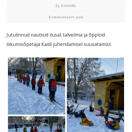
by Kannike
Kommentaare pole
Jutulinnud nautisid ilusat talveilma ja õppisid
liikumisõpetaja Kaidi juhendamisel suusatamist.