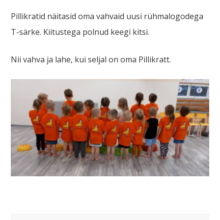
Pillikratid näitasid oma vahvaid uusi rühmalogodega
T-särke. Kiitustega polnud keegi kitsi.
Nii vahva ja lahe, kui seljal on oma Pillikratt.