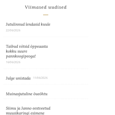
Viimased uudised
Jutulinnud lendasid kuule
22/06/2026
Taibud võtsid õppeaasta
kokku suure
pannkoogipeoga!
16/06/2026
Julge unistada
11/06/2026
Muinasjutuline õueõhtu
Siimu ja Janno eestveetud
muusikaringi esimene