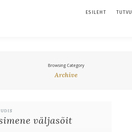
ESILEHT
TUTV
Browsing Category
Archive
UUDIS
esimene väljasõit